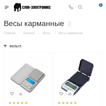
0
Весы карманные
2
—
—
—
Главная
Каталог
Весы
Весы карманные
ФИЛЬТР