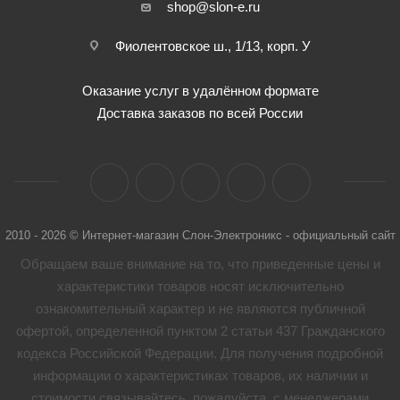
shop@slon-e.ru
Фиолентовское ш., 1/13, корп. У
Оказание услуг в удалённом формате
Доставка заказов по всей России
2010 - 2026 © Интернет-магазин Слон-Электроникс - официальный сайт
Обращаем ваше внимание на то, что приведенные цены и
характеристики товaров носят исключительно
ознакомительный характер и не являются публичной
офертой, определенной пунктом 2 статьи 437 Гражданского
кодекса Российской Федерации. Для получения подробной
информации о характеристиках товaров, их наличии и
стоимости связывайтесь, пожалуйста, с менеджерами