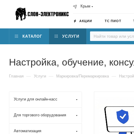
Крым
АКЦИИ
ТС ПИОТ
КАТАЛОГ
УСЛУГИ
Настройка, обучение, конс
—
—
—
Главная
Услуги
Маркировка/Перемаркировка
Настрой
Услуги для онлайн-касс
Для торгового оборудования
Автоматизация