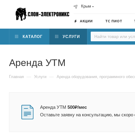
Крым
АКЦИИ
ТС ПИОТ
КАТАЛОГ
УСЛУГИ
Аренда УТМ
—
—
Главная
Услуги
Аренда оборудования, программного обес
Аренда УТМ
500₽/мес
Оставьте заявку на консультацию, мы скоро