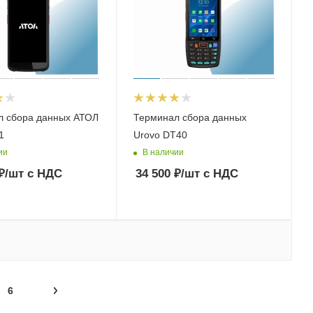
л сбора данных АТОЛ
Терминал сбора данных
1
Urovo DT40
ии
В наличии
₽
/шт
с НДС
34 500
₽
/шт
с НДС
6