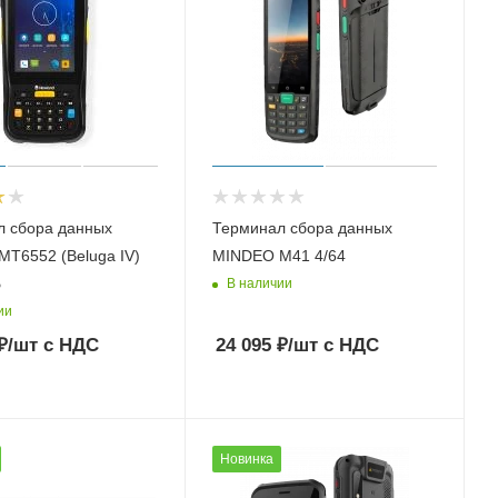
л сбора данных
Терминал сбора данных
MT6552 (Beluga IV)
MINDEO M41 4/64
Б
В наличии
ии
₽
/шт
с НДС
24 095
₽
/шт
с НДС
Новинка