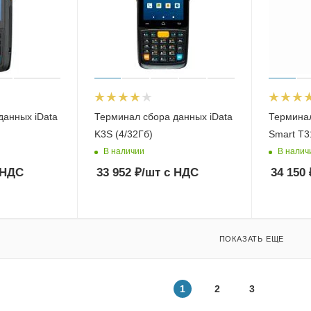
данных iData
Терминал сбора данных iData
Термина
K3S (4/32Гб)
Smart T3
В наличии
В налич
 НДС
33 952
₽
/шт
с НДС
34 150
ПОКАЗАТЬ ЕЩЕ
1
2
3