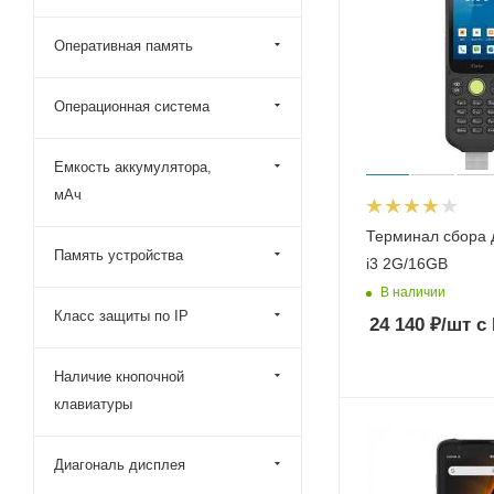
Space
MobileBase
Оперативная память
Операционная система
Емкость аккумулятора,
мАч
Терминал сбора 
Память устройства
i3 2G/16GB
В наличии
Класс защиты по IP
24 140
₽
/шт
с
Наличие кнопочной
клавиатуры
Диагональ дисплея