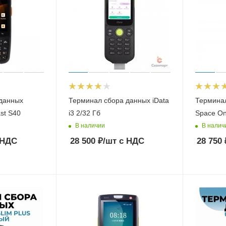
данных
Терминал сбора данных iData
Термина
t S40
i3 2/32 Гб
Space O
В наличии
В налич
 НДС
28 500
₽
/шт
с НДС
28 750