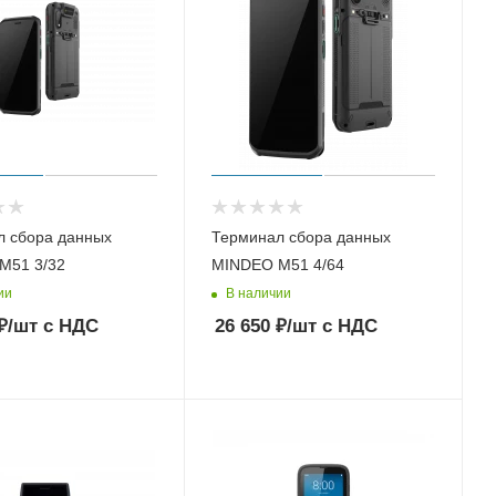
л сбора данных
Терминал сбора данных
M51 3/32
MINDEO M51 4/64
ии
В наличии
₽
/шт
с НДС
26 650
₽
/шт
с НДС