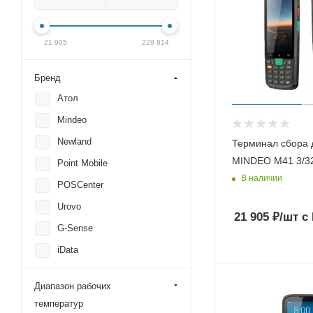
21 905
229 814
Бренд
Атол
Mindeo
Newland
Терминал сбора 
MINDEO M41 3/3
Point Mobile
В наличии
POSCenter
Urovo
21 905
₽
/шт
с
G-Sense
iData
CipherLab
Диапазон рабочих
Mertech (Mercury)
температур