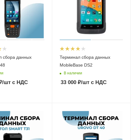
л сбора данных
Терминал сбора данных
T48
MobileBase DS2
ии
В наличии
₽
/шт
с НДС
33 000
₽
/шт
с НДС