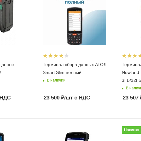
данных
Терминал сбора данных АТОЛ
Термина
2
Smart.Slim полный
Newland 
3ГБ/32Г
В наличии
В налич
 НДС
23 500
₽
/шт
с НДС
23 507
Новинка