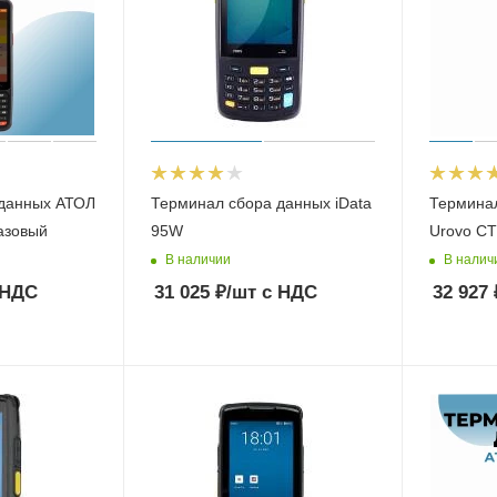
 данных АТОЛ
Терминал сбора данных iData
Термина
базовый
95W
Urovo C
В наличии
В налич
 НДС
31 025
₽
/шт
с НДС
32 927