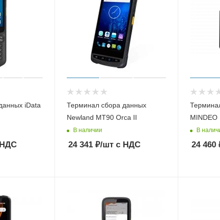
данных iData
Терминал сбора данных
Термина
Newland MT90 Orca II
MINDEO 
В наличии
В налич
 НДС
24 341
₽
/шт
с НДС
24 460