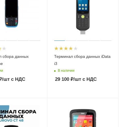
л сбора данных
Терминал сбора данных iData
ne
i3
ии
В наличии
₽
/шт
с НДС
29 100
₽
/шт
с НДС