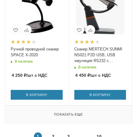
Ручной проводной сканер
Сканер MERTECH SUNMI
SPACE X-2020
NS021 P2D USB, USB
эмуляция RS232 с
В наличии
пластиковой подставкой
В наличии
(black)
4 250
₽
/шт
с НДС
4 450
₽
/шт
с НДС
В КОРЗИНУ
В КОРЗИНУ
ПОКАЗАТЬ ЕЩЕ
1
2
3
10