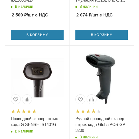
ID2200S-2D
эмуляция RS232 black, 2m
cable
В наличии
В наличии
2 500
₽
/шт
с НДС
2 674
₽
/шт
с НДС
В КОРЗИНУ
В КОРЗИНУ
Проводной сканер штрих-
Ручной проводной сканер
кода G-SENSE IS1401G
штрих-кода GlobalPOS GP-
3200
В наличии
В наличии