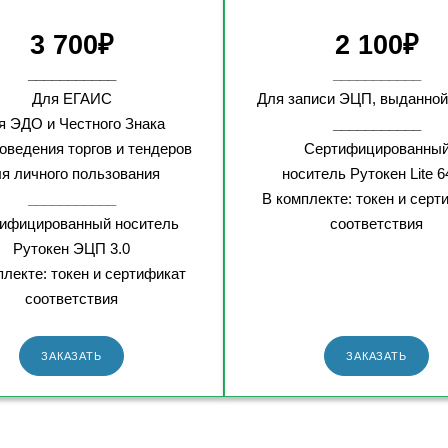
3 700
₽
2 100
₽
___________
___________
Для ЕГАИС
Для записи ЭЦП, выданно
я ЭДО и Честного Знака
___________
оведения торгов и тендеров
Сертифицированны
я личного пользования
носитель
Рутокен Lite 
___________
В комплекте: токен и серт
ифицированный носитель
соответствия
Рутокен ЭЦП 3.0
плекте: токен и сертификат
соответствия
ЗАКАЗАТЬ
ЗАКАЗАТЬ