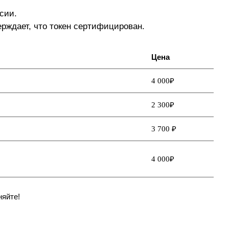
сии.
ерждает, что токен сертифицирован.
Цена
4 000₽
2 300₽
3 700 ₽
4 000₽
няйте!