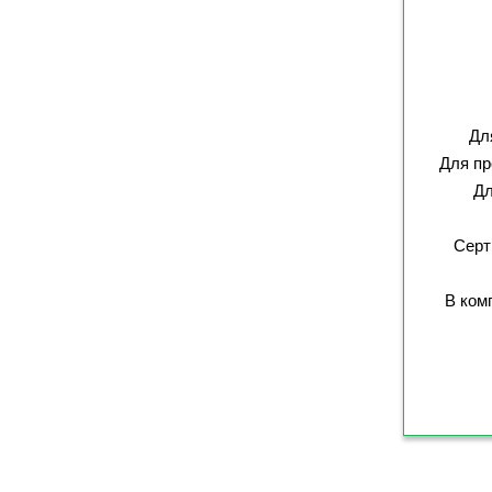
Дл
Для пр
Дл
Серт
В ком