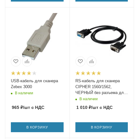
USB-кабель для сканера
RS-кабель для сканера
Zebex 3000
CIPHER 1560/1562,
ЧЕРНЫЙ без разъема для
В наличии
подачи питания
В наличии
965
₽
/шт
с НДС
1 010
₽
/шт
с НДС
В КОРЗИНУ
В КОРЗИНУ