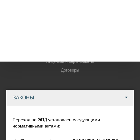
БРЕНДЫ
КОМПАНИЯ
Контакты
Новости
Наши внедрения
Лицензии и сертификаты
Договоры
ИНФОРМАЦИЯ
Условия оплаты
Условия доставки
Переход на ЭПД установлен следующими
Гарантия на товар
нормативными актами:
Реквизиты
Политика обработки