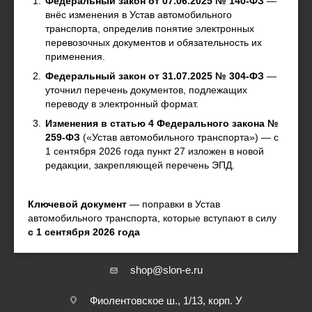
Федеральный закон от 07.06.2025 № 140-ФЗ
—
внёс изменения в Устав автомобильного
Согласие на обработку
транспорта, определив понятие электронных
Регламент по работе с претензиями
перевозочных документов и обязательность их
применения.
Федеральный закон от 31.07.2025 № 304-ФЗ
—
ПОМОЩЬ
уточнил перечень документов, подлежащих
переводу в электронный формат.
Вопрос-ответ
Изменения в статью 4 Федерального закона №
Новости
259-ФЗ
(«Устав автомобильного транспорта») — с
1 сентября 2026 года пункт 27 изложен в новой
редакции, закрепляющей перечень ЭПД.
ОБРАТНАЯ СВЯЗЬ
Ключевой документ
— поправки в Устав
автомобильного транспорта, которые вступают в силу
с 1 сентября 2026 года
+7 (800) 301-26-03
shop@slon-e.ru
Фиолентовское ш., 1/13, корп. У