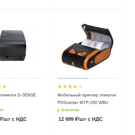
этикеток G-SENSE
Мобильный принтер этикеток
POScenter MTP-200 WBU
ии
В наличии
₽
/шт
с НДС
12 699
₽
/шт
с НДС