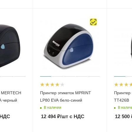
ок MERTECH
Принтер этикеток MPRINT
Принтер 
A черный
LP80 EVA бело-синий
TT426B
В наличии
В налич
 НДС
12 494
₽
/шт
с НДС
12 500