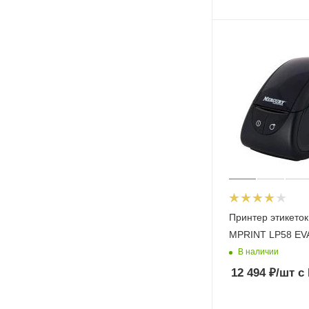
Принтер этикет
MPRINT LP58 EV
В наличии
12 494
₽
/шт
с