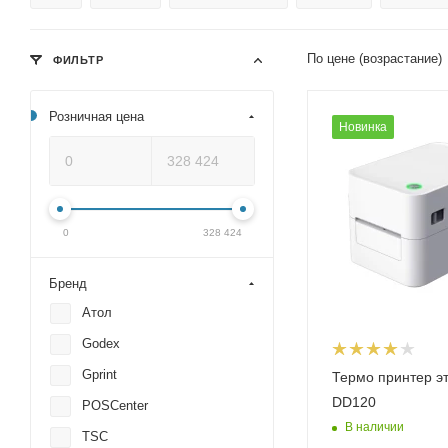
По цене (возрастание)
ФИЛЬТР
Розничная цена
Новинка
0
328 424
Бренд
Атол
Godex
Gprint
Термо принтер э
DD120
POSCenter
В наличии
TSC