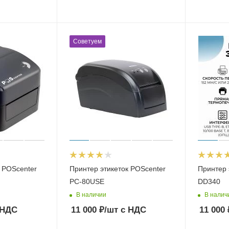
Советуем
 POScenter
Принтер этикеток POScenter
Принтер 
PC-80USE
DD340
В наличии
В налич
 НДС
11 000
₽
/шт
с НДС
11 000