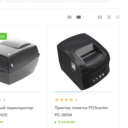
ажа
ный термопринтер
Принтер этикеток POScenter
P420
PC-365W
ии
В наличии