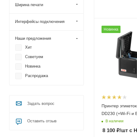
Ширина печати
Интерфейсы подключения
Новинка
Наши предложения
Хит
Советуем
Новинка
Распродажа
Задать вопрос
Принтер этикето
DD230 (+Wi-Fi и B
Оставить отзыв
В наличии
8 100
₽
/шт
с 