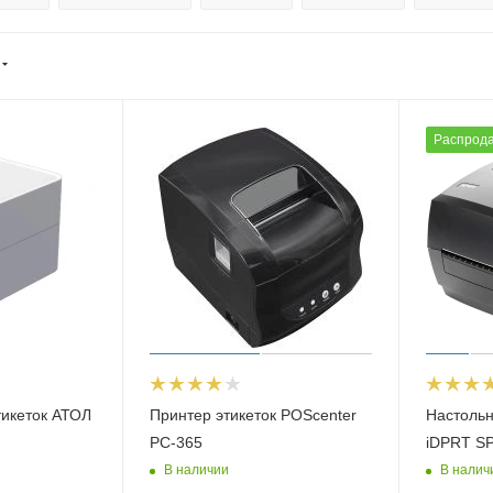
Распрод
тикеток АТОЛ
Принтер этикеток POScenter
Настоль
PC-365
iDPRT S
В наличии
В налич