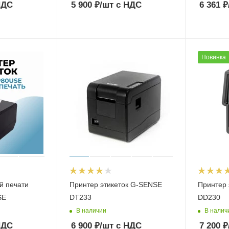
НДС
5 900
₽
/шт
с НДС
6 361
₽
Новинка
й печати
Принтер этикеток G-SENSE
Принтер 
SE
DT233
DD230
В наличии
В налич
НДС
6 900
₽
/шт
с НДС
7 200
₽