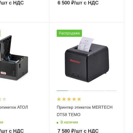
/шт
с НДС
6 500
₽
/шт
с НДС
Распродажа
этикеток АТОЛ
Принтер этикеток MERTECH
DT58 TEMO
ии
В наличии
/шт
с НДС
7 580
₽
/шт
с НДС