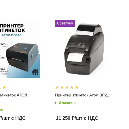
Советуем
этикеток АТОЛ
Принтер этикеток Атол BP21
В наличии
ии
₽
/шт
с НДС
11 250
₽
/шт
с НДС