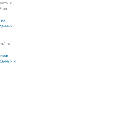
оотв. с
З на
 на
 данных
ть", я
икой
данных и