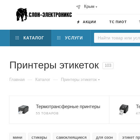
Крым
АКЦИИ
ТС ПИОТ
КАТАЛОГ
УСЛУГИ
Принтеры этикеток
103
—
—
Главная
Каталог
Принтеры этикеток
Термотрансферные принтеры
Т
55 ТОВАРОВ
4
мини
стикеры
самоклеящиеся
для озон
этикет п