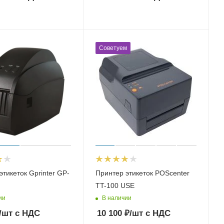
Советуем
этикеток Gprinter GP-
Принтер этикеток POScenter
TT-100 USE
ии
В наличии
/шт
с НДС
10 100
₽
/шт
с НДС