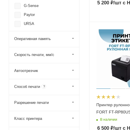
5 200
₽
/шт
с 
G-Sense
Paytor
URSA
Zebra
Оперативная память
Mertech (Mercury)
FORT Formula Torgovli
Скорость печати, мм/с
SEWOO
Автоотрезчик
Способ печати
?
Разрешение печати
Принтер рулонно
FORT FT-RP80U
Класс принтера
В наличии
6 500
₽
/шт
с 