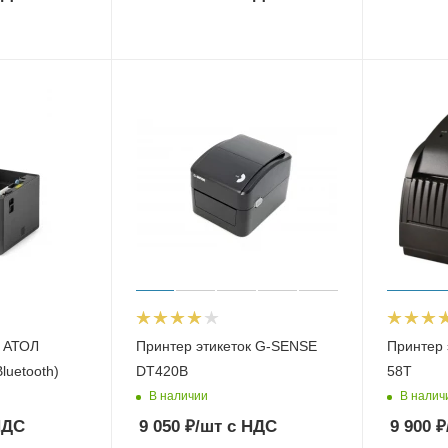
к АТОЛ
Принтер этикеток G-SENSE
Принтер 
luetooth)
DT420B
58T
В наличии
В налич
НДС
9 050
₽
/шт
с НДС
9 900
₽