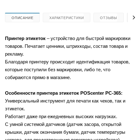
ОПИСАНИЕ
ХАРАКТЕРИСТИКИ
ОТЗЫВЫ
КА
Принтер этикеток
– устройство для быстрой маркировки
товаров. Печатает ценники, штрихкоды, состав товара и
рекламу.
Благодаря принтеру происходит идентификация товаров,
которые поступили без маркировки, либо те, что
собираются прямо в магазине.
Особенности принтера этикеток
POScenter PC-365:
Универсальный инструмент для печати как чеков, так и
этикеток.
Работает даже при ежедневных высоких нагрузках.
С умной системой датчиков (датчик засора, открытой
крышки, датчик окончания бумаги, датчик температуры
нагрева, для предотвращения перегрева устройства).