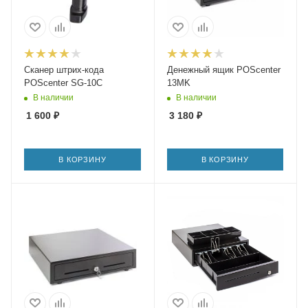
Сканер штрих-кода
Денежный ящик POScenter
POScenter SG-10C
13МK
В наличии
В наличии
1 600
₽
3 180
₽
В КОРЗИНУ
В КОРЗИНУ