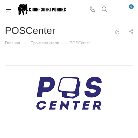
0
POSCenter
—
—
Главная
Производители
POSCenter