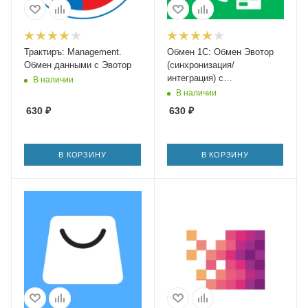
Трактиръ: Management.
Обмен 1С: Обмен Эвотор
Обмен данными с Эвотор
(синхронизация/
интеграция) с
В наличии
конфигурациями на
В наличии
платформе
630
₽
630
₽
1С:Предприятие 7.7
В КОРЗИНУ
В КОРЗИНУ