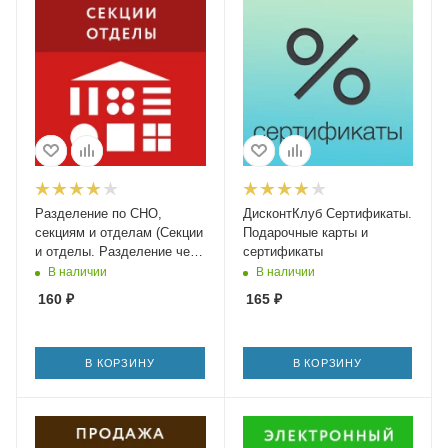
Разделение по СНО,
ДисконтКлуб Сертификаты.
секциям и отделам (Секции
Подарочные карты и
и отделы. Разделение чека
сертификаты
по секциям, отделам и
В наличии
В наличии
системам налогообложения
160
₽
165
₽
(СНО))
В КОРЗИНУ
В КОРЗИНУ