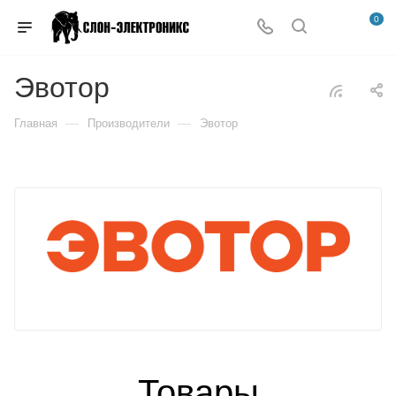
0
Эвотор
—
—
Главная
Производители
Эвотор
Товары