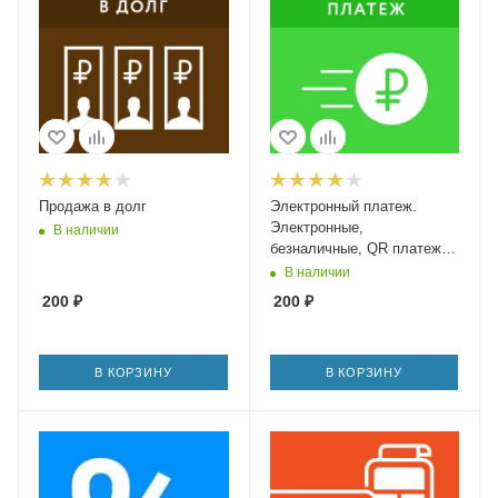
Продажа в долг
Электронный платеж.
Электронные,
В наличии
безналичные, QR платежи
и переводы на расчетный
В наличии
счет
200
₽
200
₽
В КОРЗИНУ
В КОРЗИНУ