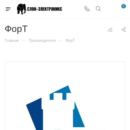
0
ФорТ
—
—
Главная
Производители
ФорТ