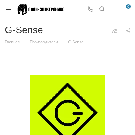
0
G-Sense
—
—
Главная
Производители
G-Sense