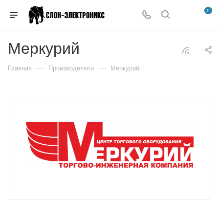
0
Меркурий
—
—
Главная
Производители
Меркурий