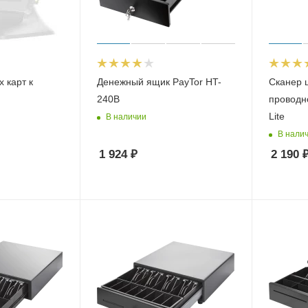
 карт к
Денежный ящик PayTor HT-
Сканер 
240B
проводн
Lite
В наличии
В нали
1 924
₽
2 190