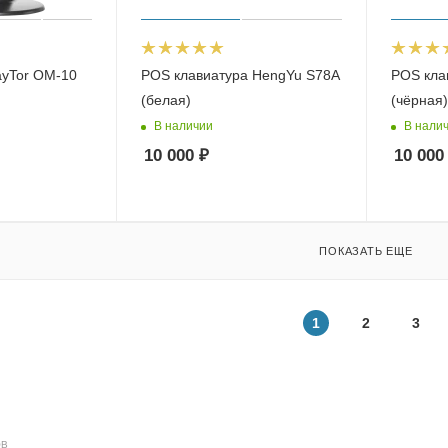
yTor OM-10
POS клавиатура HengYu S78A
POS кла
(белая)
(чёрная)
В наличии
В нали
10 000
₽
10 000
ПОКАЗАТЬ ЕЩЕ
1
2
3
ОВ