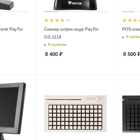
теля PayTor
Сканер штрих-кода PayTor
POS кла
GS-1118
В нали
В наличии
8 400
₽
8 500