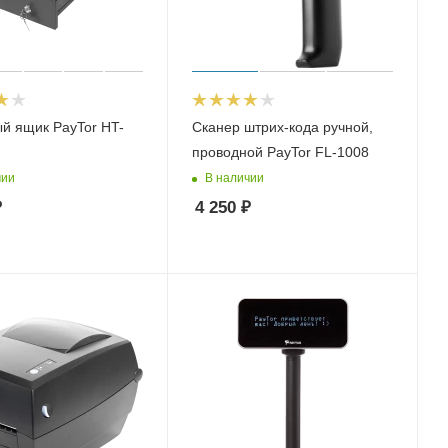
й ящик PayTor HT-
Сканер штрих-кода ручной,
проводной PayTor FL-1008
чии
В наличии
₽
4 250
₽