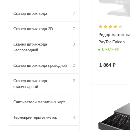
Сканер штрих-кода
7
Сканер штрих-кода 2D
7
Ридер магнитных
PayTor Falcon
Сканер штрих-кода
3
В наличии
беспроводной
1 864
₽
Сканер штрих-кода проводной
2
Сканер штрих-кода
2
стационарный
Считыватели магнитных карт
1
Термопринтеры этикеток
4