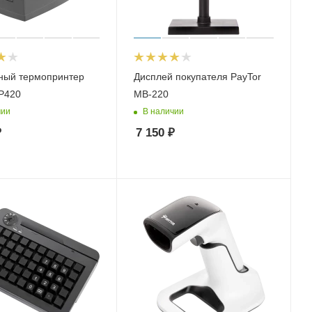
ный термопринтер
Дисплей покупателя PayTor
P420
MB-220
чии
В наличии
₽
7 150
₽