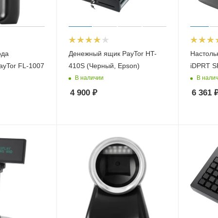
ода
Денежный ящик PayTor HT-
Настоль
ayTor FL-1007
410S (Черный, Epson)
iDPRT S
В наличии
В нали
4 900
₽
6 361