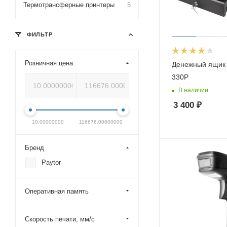
Термотрансферные принтеры
5
ФИЛЬТР
Розничная цена
Денежный ящик 
330P
В наличии
3 400
₽
10.00000000
116676.00000000
Бренд
Paytor
Оперативная память
Скорость печати, мм/с