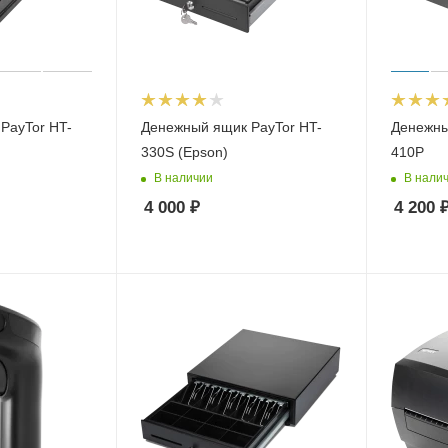
PayTor HT-
Денежный ящик PayTor HT-
Денежны
330S (Epson)
410P
В наличии
В нали
4 000
₽
4 200