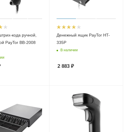
штрих-кода ручной,
Денежный ящик PayTor HT-
ой PayTor BB-2008
335P
В наличии
чии
₽
2 883
₽