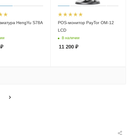
виатура HengYu S78A
POS-монитор PayTor OM-12
LCD
чии
В наличии
₽
11 200
₽