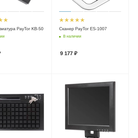
виатура PayTor KB-50
Сканер PayTor ES-1007
чии
В наличии
₽
9 177
₽