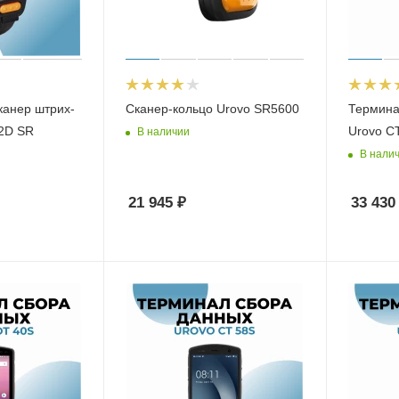
канер штрих-
Сканер-кольцо Urovo SR5600
Термина
 2D SR
Urovo C
В наличии
В нали
21 945
₽
33 430