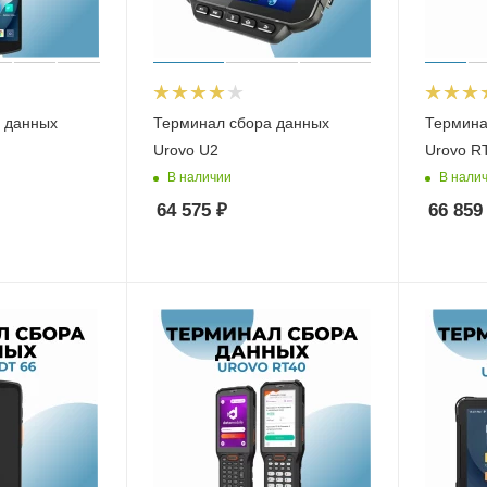
 данных
Терминал сбора данных
Термина
Urovo U2
Urovo R
В наличии
В нали
64 575
₽
66 859