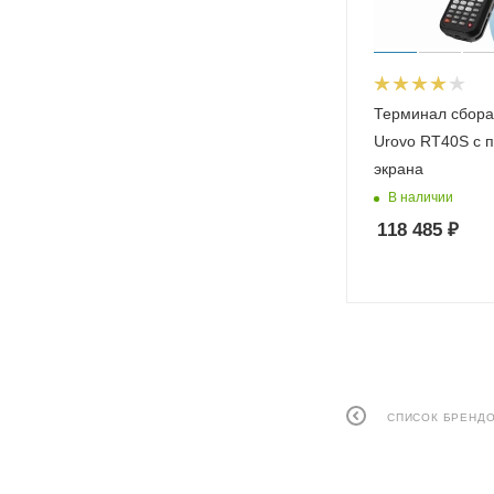
Терминал сбора
Urovo RT40S с 
экрана
В наличии
118 485
₽
СПИСОК БРЕНД