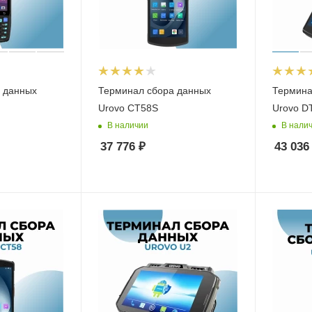
 данных
Терминал сбора данных
Термина
Urovo CT58S
Urovo D
В наличии
В нали
37 776
₽
43 036