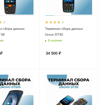
л сбора данных
Терминал сбора данных
T48
Urovo DT40
чии
В наличии
₽
34 500
₽