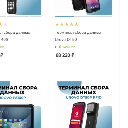
л сбора данных
Терминал сбора данных
T40S
Urovo DT50
чии
В наличии
₽
68 220
₽