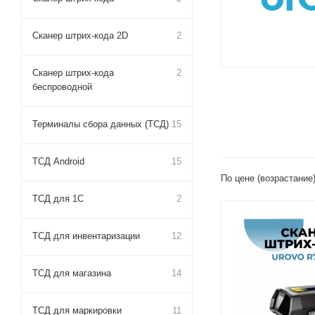
Сканер штрих-кода 2D
2
Сканер штрих-кода
2
беспроводной
Терминалы сбора данных (ТСД)
15
ТСД Android
15
По цене (возрастание
ТСД для 1С
2
ТСД для инвентаризации
12
ТСД для магазина
14
ТСД для маркировки
11