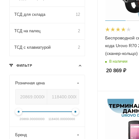
ТСД для склада
12
ТСД на палец
2
Беспроводной с
кода Urovo R70
ТСД с клавиатурой
2
(сканер-кольцо)
В наличии
ФИЛЬТР
20 869
₽
Розничная цена
20869.00000000
118400.00000000
Бренд