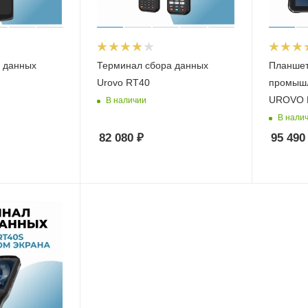
 данных
Терминал сбора данных
Планше
Urovo RT40
промышл
UROVO 
В наличии
В нали
82 080
₽
95 490