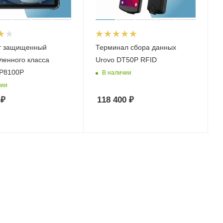
т защищенный
Терминал сбора данных
енного класса
Urovo DT50P RFID
P8100P
В наличии
чии
₽
118 400
₽