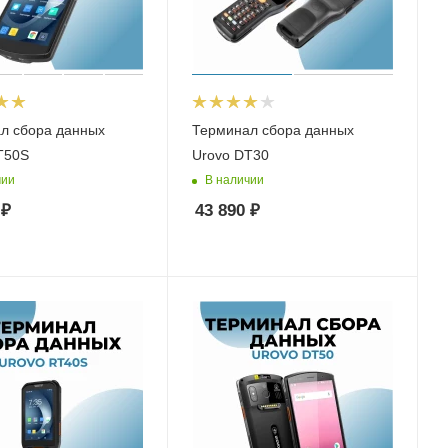
л сбора данных
Терминал сбора данных
T50S
Urovo DT30
чии
В наличии
₽
43 890
₽