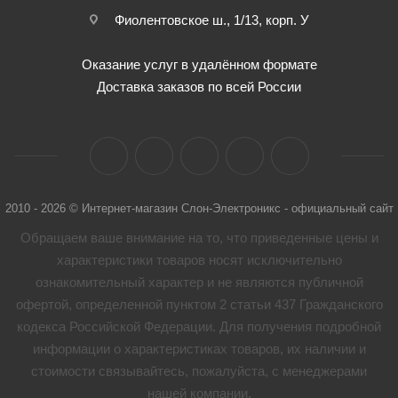
Фиолентовское ш., 1/13, корп. У
Оказание услуг в удалённом формате
Доставка заказов по всей России
2010 - 2026 © Интернет-магазин Слон-Электроникс - официальный сайт
Обращаем ваше внимание на то, что приведенные цены и
характеристики товaров носят исключительно
ознакомительный характер и не являются публичной
офертой, определенной пунктом 2 статьи 437 Гражданского
кодекса Российской Федерации. Для получения подробной
информации о характеристиках товaров, их наличии и
стоимости связывайтесь, пожалуйста, с менеджерами
нашей компании.