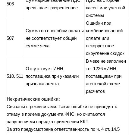
Суммарное значение НДС
НДС на стороне
506
превышает разрешенное
кассы или учетной
системы
Ошибки при
Сумма по способам оплаты
комбинированной
507
не соответствует общей
оплате или
сумме чека
некорректное
округление скидок
В чеке не заполнен
Отсутствует ИНН
тег 1226 «ИНН
510, 511
поставщика при указании
поставщика» при
признака агента
агентской схеме
расчетов
Некритические ошибки:
Связаны с реквизитами. Такие ошибки не приводят к
отказу в приеме документа ФНС, но считаются
нарушениями порядка применения ККТ.
За это предусмотрена ответственность по ч. 4 ст. 14.5