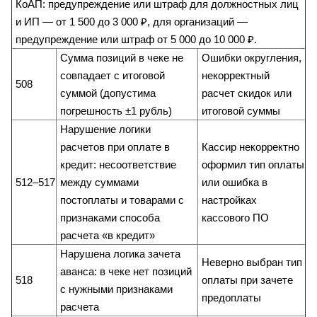
КоАП: предупреждение или штраф для должностных лиц
и ИП — от 1 500 до 3 000 ₽, для организаций —
предупреждение или штраф от 5 000 до 10 000 ₽.
Сумма позиций в чеке не
Ошибки округления,
совпадает с итоговой
некорректный
508
суммой (допустима
расчет скидок или
погрешность ±1 рубль)
итоговой суммы
Нарушение логики
расчетов при оплате в
Кассир некорректно
кредит: несоответствие
оформил тип оплаты
512–517
между суммами
или ошибка в
постоплаты и товарами с
настройках
признаками способа
кассового ПО
расчета «в кредит»
Нарушена логика зачета
Неверно выбран тип
аванса: в чеке нет позиций
518
оплаты при зачете
с нужными признаками
предоплаты
расчета