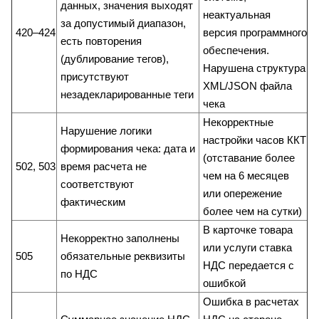
данных, значения выходят
неактуальная
за допустимый диапазон,
420–424
версия программного
есть повторения
обеспечения.
(дублирование тегов),
Нарушена структура
присутствуют
XML/JSON файла
незадекларированные теги
чека
Некорректные
Нарушение логики
настройки часов ККТ
формирования чека: дата и
(отставание более
502, 503
время расчета не
чем на 6 месяцев
соответствуют
или опережение
фактическим
более чем на сутки)
В карточке товара
Некорректно заполнены
или услуги ставка
505
обязательные реквизиты
НДС передается с
по НДС
ошибкой
Ошибка в расчетах