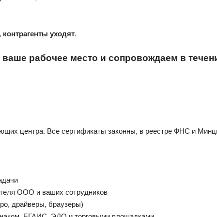
, контрагенты уходят
.
ваше рабочее место и сопровождаем в течен
ющих центра. Все сертификаты законны, в реестре ФНС и Мин
адачи
ителя ООО и ваших сотрудников
ро, драйверы, браузеры)
Знаком, ЕГАИС, ЭДО и торговыми площадками