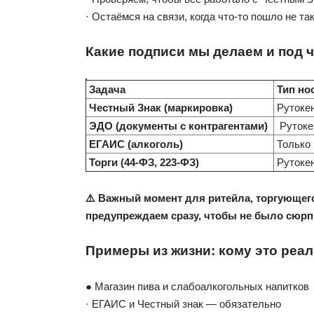
· Остаёмся на связи, когда что-то пошло не та
Какие подписи мы делаем и под ч
Задача
Тип но
Честный Знак
(маркировка)
Рутокен
ЭДО
(документы с контрагентами)
Рутокен
ЕГАИС
(алкоголь)
Только 
Торги
(44-ФЗ, 223-ФЗ)
Рутокен
⚠️ Важный момент для ритейла, торгующег
предупреждаем сразу, чтобы не было сюрп
Примеры из жизни: кому это реа
● Магазин пива и слабоалкогольных напитков
· ЕГАИС и Честный знак — обязательно