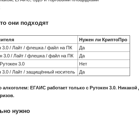
к
то они подходят
сителя
Нужен ли КриптоПро
 3.0 / Лайт / флешка / файл на ПК
Да
 3.0 / Лайт / флешка / файл на ПК
Да
Рутокен 3.0
Нет
 3.0 / Лайт / защищённый носитель
Да
о алкоголем:
ЕГАИС работает только с Рутокен 3.0. Никакой
ризов.
льно нужно