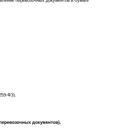
ормление перевозочных документов в бумаге
259-ФЗ).
перевозочных документов),