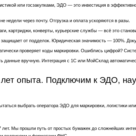
гистикой или госзакупками, ЭДО — это инвестиция в эффективно
не недели через почту. Отгрузка и оплата ускоряются в разы.
аги, картриджи, конверты, курьерские службы — всё это стано
 защищает от подделок. Юридическая значимость — 100%. Докум
тически проверяет коды маркировки. Ошиблись цифрой? Систем
ть данные вручную. Интеграция с 1С или МойСклад автоматичес
7 лет опыта. Подключим к ЭДО, на
ытаться выбрать оператора ЭДО для маркировки, логистики или 
7 лет. Мы прошли путь от простых бумажек до сложнейших инт
ми подписями и форматами ФНС.