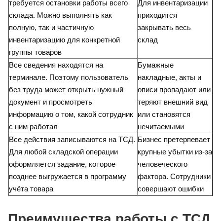
требуется остановки работы всего
Для инвентаризации
склада. Можно выполнять как
приходится
полную, так и частичную
закрывать весь
инвентаризацию для конкретной
склад
группы товаров
Все сведения находятся на
Бумажные
терминале. Поэтому пользователь
накладные, акты и
без труда может открыть нужный
описи пропадают или
документ и просмотреть
теряют внешний вид
информацию о том, какой сотрудник
или становятся
с ним работал
нечитаемыми
Все действия записываются на ТСД.
Бизнес претерпевает
Для любой складской операции
крупные убытки из-за
оформляется задание, которое
человеческого
позднее выгружается в программу
фактора. Сотрудники
учёта товара
совершают ошибки
Преимущества работы с ТСД