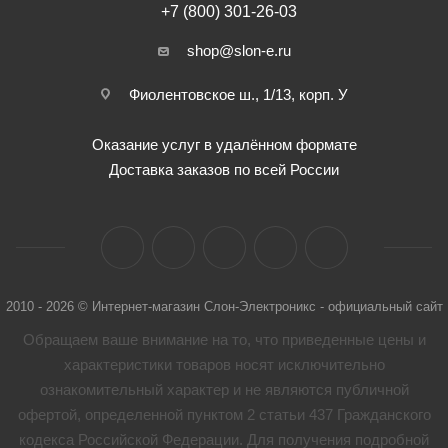
+7 (800) 301-26-03
shop@slon-e.ru
Фиолентовское ш., 1/13, корп. У
Оказание услуг в удалённом формате
Доставка заказов по всей России
2010 - 2026 © Интернет-магазин Слон-Электроникс - официальный сайт
Обращаем ваше внимание на то, что приведенные цены и
характеристики товaров носят исключительно
ознакомительный характер и не являются публичной
офертой, определенной пунктом 2 статьи 437 Гражданского
кодекса Российской Федерации. Для получения подробной