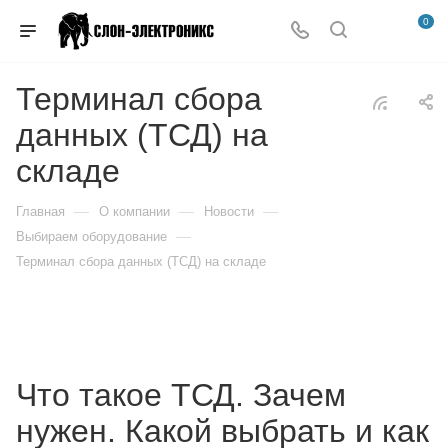
0
Терминал сбора
данных (ТСД) на
складе
—
—
—
Главная
О компании
Новости
—
Выбираем оборудование
Терминал сбора данных (ТСД) на складе
Что такое ТСД. Зачем
нужен. Какой выбрать и как