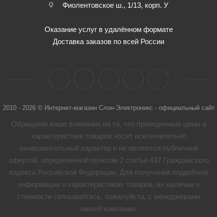
Фиолентовское ш., 1/13, корп. У
Оказание услуг в удалённом формате
Доставка заказов по всей России
2010 - 2026 © Интернет-магазин Слон-Электроникс - официальный сайт
Обращаем ваше внимание на то, что приведенные цены и
характеристики товaров носят исключительно
ознакомительный характер и не являются публичной
офертой, определенной пунктом 2 статьи 437 Гражданского
кодекса Российской Федерации. Для получения подробной
информации о характеристиках товaров, их наличии и
стоимости связывайтесь, пожалуйста, с менеджерами
нашей компании.