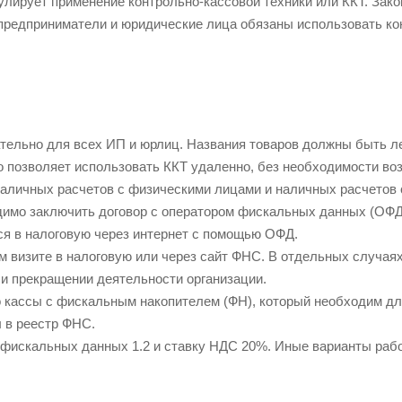
улирует применение контрольно-кассовой техники или ККТ. Зак
 предприниматели и юридические лица обязаны использовать ко
ательно для всех ИП и юрлиц. Названия товаров должны быть л
о позволяет использовать ККТ удаленно, без необходимости воз
зналичных расчетов с физическими лицами и наличных расчетов
одимо заключить договор с оператором фискальных данных (ОФД
ся в налоговую через интернет с помощью ОФД.
ом визите в налоговую или через сайт ФНС. В отдельных случая
ли прекращении деятельности организации.
о кассы с фискальным накопителем (ФН), который необходим дл
 в реестр ФНС.
фискальных данных 1.2 и ставку НДС 20%. Иные варианты рабо