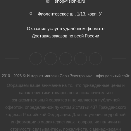
shop@slon-e.ru
Фиолентовское ш., 1/13, корп. У
Оказание услуг в удалённом формате
Доставка заказов по всей России
2010 - 2026 © Интернет-магазин Слон-Электроникс - официальный сайт
Обращаем ваше внимание на то, что приведенные цены и
характеристики товaров носят исключительно
ознакомительный характер и не являются публичной
офертой, определенной пунктом 2 статьи 437 Гражданского
кодекса Российской Федерации. Для получения подробной
информации о характеристиках товaров, их наличии и
стоимости связывайтесь, пожалуйста, с менеджерами