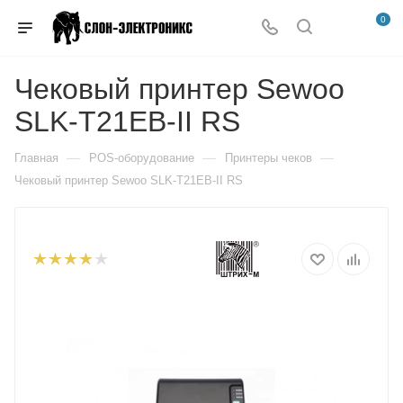
0
Чековый принтер Sewoo
SLK-T21EB-II RS
—
—
—
Главная
POS-оборудование
Принтеры чеков
Чековый принтер Sewoo SLK-T21EB-II RS