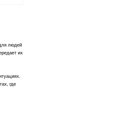
 для людей
ередает их
итуациях.
ах, где