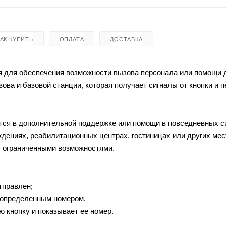
КАК КУПИТЬ
ОПЛАТА
ДОСТАВКА
ая для обеспечения возможности вызова персонала или помощи
ова и базовой станции, которая получает сигналы от кнопки и п
тся в дополнительной поддержке или помощи в повседневных с
дениях, реабилитационных центрах, гостиницах или других мест
с ограниченными возможностями.
т­прав­лен;
 оп­ре­де­лен­ным но­ме­ром.
щую кноп­ку и показывает ее номер.