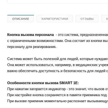
ОПИСАНИЕ
ХАРАКТЕРИСТИКИ
ОТЗЫВЫ
Кнопка вызова персонала
- это система, предназначенн
с ограниченными возможностями. Она состоит из кнопки выз
персоналу для реагирования.
Система может быть полезной для людей, которые нуждаю
Она может использоваться, например, в медицинских учреж
важно обеспечить доступность и безопасность для людей 
Особенности кнопки вызова
SMART 1E:
При на­жа­тии за­го­ра­ет­ся ин­ди­ка­тор - это значит, что вы­зов о
При нас­трой­ке кноп­ка сох­ра­ня­ет­ся в па­мя­ти при­ем­ни­ка под
При вызове при­ем­ник мо­мен­таль­но рас­поз­на­ет вы­зы­ва­ю