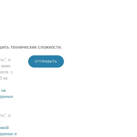
шить технические сложности.
ть", я
ОТПРАВИТЬ
 моих
оотв. с
З на
 на
 данных
ть", я
икой
данных и