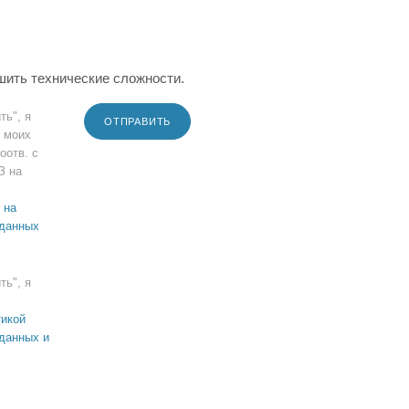
шить технические сложности.
ть", я
ОТПРАВИТЬ
 моих
оотв. с
З на
 на
 данных
ть", я
икой
данных и