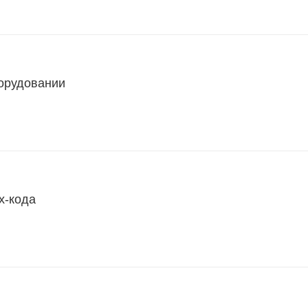
борудовании
х-кода