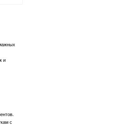
умажных
к и
ентов.
укам с