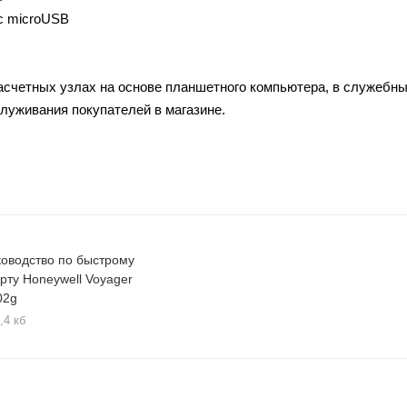
с microUSB
асчетных узлах на основе планшетного компьютера, в служебн
служивания покупателей в магазине.
ководство по быстрому
арту Honeywell Voyager
02g
,4 кб