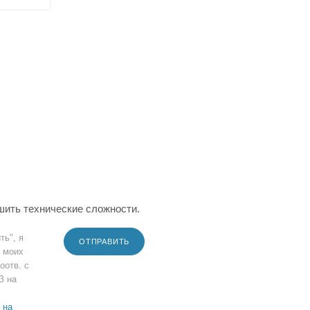
шить технические сложности.
ть", я
ОТПРАВИТЬ
 моих
оотв. с
З на
 на