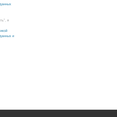
 данных
ть", я
икой
данных и