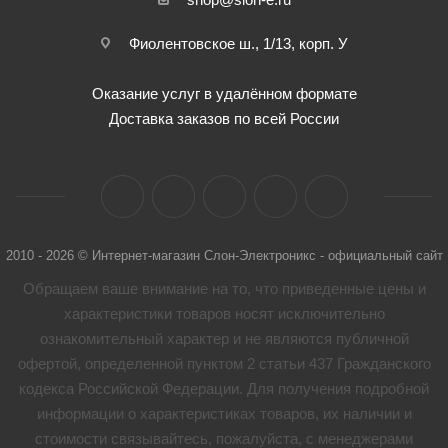
Фиолентовское ш., 1/13, корп. У
Оказание услуг в удалённом формате
Доставка заказов по всей России
2010 - 2026 © Интернет-магазин Слон-Электроникс - официальный сайт
Обращаем ваше внимание на то, что приведенные цены и
характеристики товaров носят исключительно
ознакомительный характер и не являются публичной
офертой, определенной пунктом 2 статьи 437 Гражданского
кодекса Российской Федерации. Для получения подробной
информации о характеристиках товaров, их наличии и
стоимости связывайтесь, пожалуйста, с менеджерами