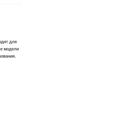
одят для
ые модели
зования.