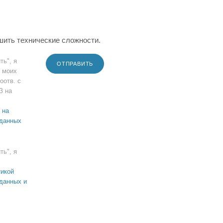
шить технические сложности.
ть", я
ОТПРАВИТЬ
 моих
оотв. с
З на
 на
 данных
ть", я
икой
данных и