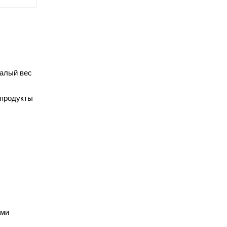
малый вес
 продукты
ами