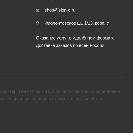
shop@slon-e.ru
Фиолентовское ш., 1/13, корп. У
Оказание услуг в удалённом формате
Доставка заказов по всей России
арактер и не являются публичной офертой, определенной
х товaров, их наличии и стоимости связывайтесь,