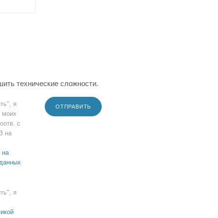
шить технические сложности.
ть", я
ОТПРАВИТЬ
 моих
оотв. с
З на
 на
 данных
ть", я
икой