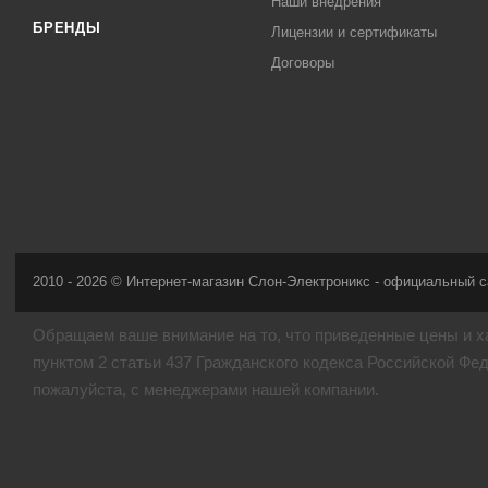
Наши внедрения
БРЕНДЫ
Лицензии и сертификаты
Договоры
2010 - 2026 © Интернет-магазин Слон-Электроникс - официальный с
Обращаем ваше внимание на то, что приведенные цены и х
пунктом 2 статьи 437 Гражданского кодекса Российской Фе
пожалуйста, с менеджерами нашей компании.