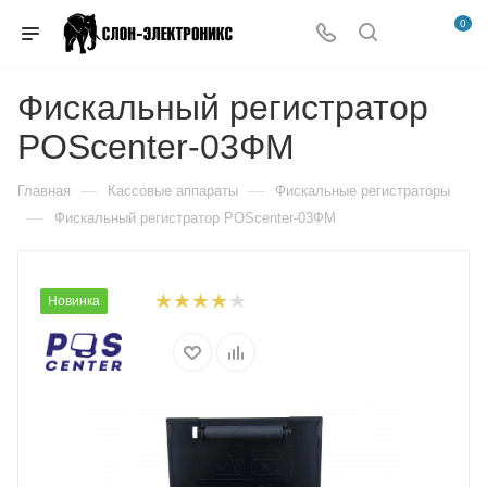
0
Фискальный регистратор
POScenter-03ФМ
—
—
Главная
Кассовые аппараты
Фискальные регистраторы
—
Фискальный регистратор POScenter-03ФМ
Новинка