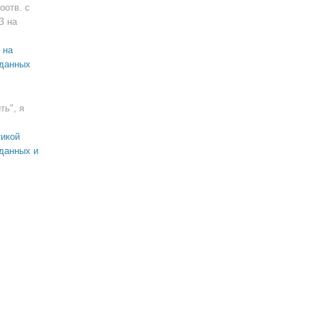
оотв. с
З на
 на
 данных
ть", я
икой
данных и