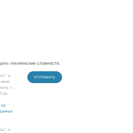
шить технические сложности.
ть", я
ОТПРАВИТЬ
 моих
оотв. с
З на
 на
 данных
ть", я