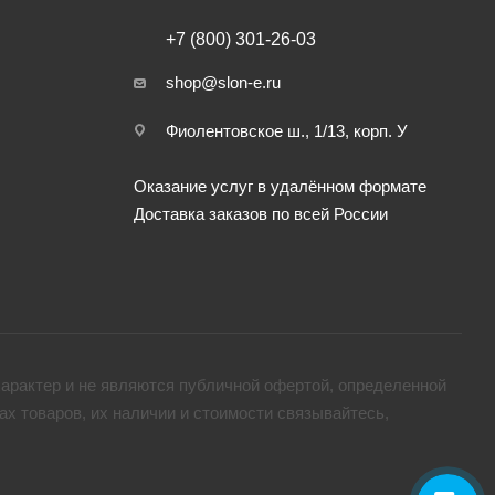
+7 (800) 301-26-03
shop@slon-e.ru
Фиолентовское ш., 1/13, корп. У
Оказание услуг в удалённом формате
Доставка заказов по всей России
арактер и не являются публичной офертой, определенной
х товaров, их наличии и стоимости связывайтесь,