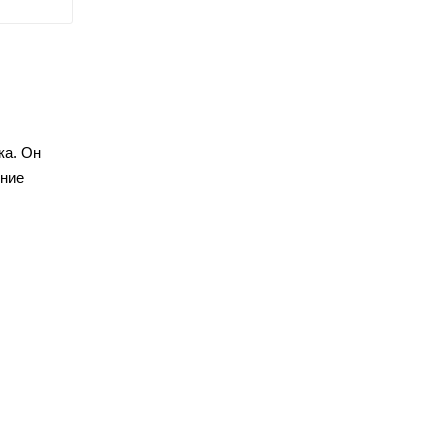
ка. Он
ение