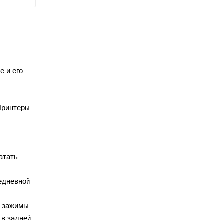
е и его
 Принтеры
атать
жедневной
, зажимы
 в задней