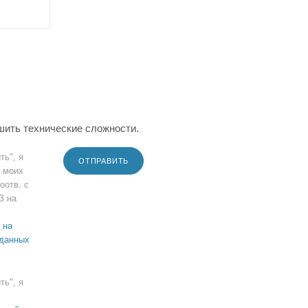
шить технические сложности.
ть", я
ОТПРАВИТЬ
 моих
оотв. с
З на
 на
 данных
ть", я