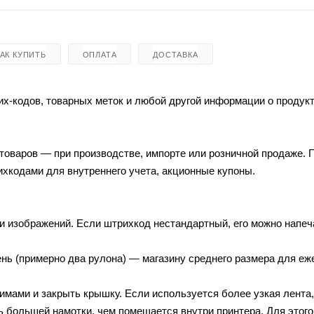
КАК КУПИТЬ
ОПЛАТА
ДОСТАВКА
х-кодов, товарных меток и любой другой информации о продукт
товаров — при производстве, импорте или розничной продаже.
ихкодами для внутреннего учета, акционные купоны.
и изображений. Если штрихкод нестандартный, его можно напеч
ень (примерно два рулона) — магазину среднего размера для е
жимами и закрыть крышку. Если используется более узкая лента
ть большей намотки, чем помещается внутри принтера. Для этого