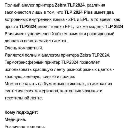
Полный аналог принтера
Zebra
TLP
2824
, различия
заключаются лишь в том, что
TLP
2824
Plus
имеет два
встроенных внутренних языка - ZPL и EPL, в то время, как
просто
TLP
2824
имеет только EPL, так же модель
TLP
2824
Plus
имеет увеличенный объем памяти и расширенный
диапазон печатаемых этикеток.
Очень компактный.
Является полным аналогом принтера Zebra TLP2824.
Термотрансферный принтер TLP2824 позволяет
использовать красящую ленту разнообразных цветов -
красную, зеленую, синюю и прочие.
Можно печатать на бумажных этикетках, этикетках из
синтетических материалов, картонных ярлыках и
текстильной ленте.
Кому подходит:
Медицина.
Розничная торговля.